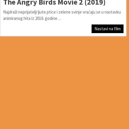
The Angry Birds Movie 2 (2019)
Najdraži neprijatelji ljute ptice i zelene svinje vraćaju se u nastavku
animiranog hita iz 2016. godine…
Nastavi na film