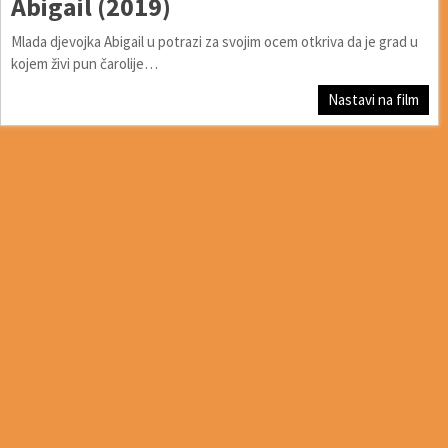
Abigail (2019)
Mlada djevojka Abigail u potrazi za svojim ocem otkriva da je grad u
kojem živi pun čarolije…
Nastavi na film